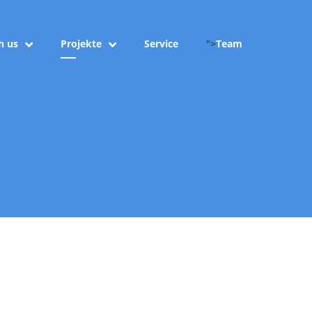
h us
Projekte
Service
">
Team